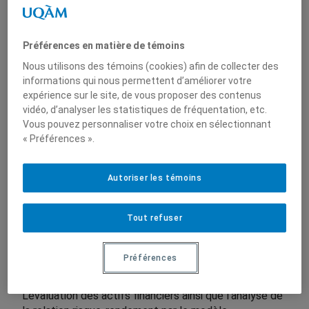
Faouzi Rassi, professeur au Département des
sciences comptables publie un nouveau livre intitulé
«Évaluation, relation risque-rendement et produits
Préférences en matière de témoins
dérivés». Résumé du livreL’évaluation des actifs
Nous utilisons des témoins (cookies) afin de collecter des
financiers ainsi que l’analyse de la ­relation risque-
informations qui nous permettent d’améliorer votre
rendement par le modèle d’évaluation des actifs
expérience sur le site, de vous proposer des contenus
financiers (MÉDAF) constituent une base ­
vidéo, d’analyser les statistiques de fréquentation, etc.
indispensable à la compréhension de la gestion
Vous pouvez personnaliser votre choix en sélectionnant
financière. Les ­gestionnaires d’une entreprise…
« Préférences ».
Autoriser les témoins
Faouzi Rassi
, professeur au Département des
Tout refuser
sciences comptables publie un nouveau livre intitulé
«Évaluation, relation risque-rendement et produits
dérivés».
Préférences
Résumé du livre
L’évaluation des actifs financiers ainsi que l’analyse de