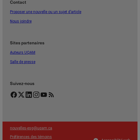
Contact
Proposer une nouvelle ou un sujet d’article
Nous joindre
Sites partenaires
Auteurs UQAM
Salle de presse
Suivez-nous
Facebook
Twitter
LinkedIn
Instagram
YouTube
Flux RSS
nouvelles-esg@uqam.ca
Préférences des témoins