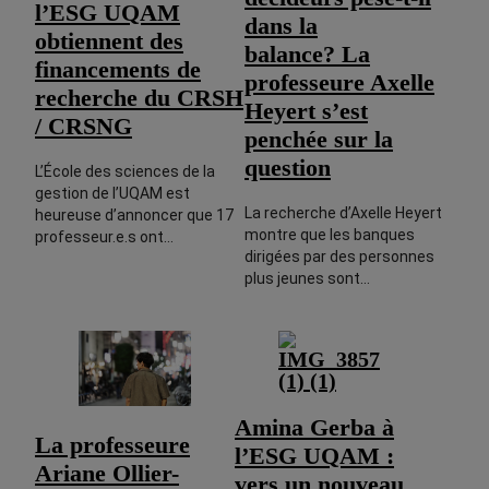
l’ESG UQAM
dans la
obtiennent des
balance? La
financements de
professeure Axelle
recherche du CRSH
Heyert s’est
/ CRSNG
penchée sur la
question
L’École des sciences de la
gestion de l’UQAM est
La recherche d’Axelle Heyert
heureuse d’annoncer que 17
montre que les banques
professeur.e.s ont…
dirigées par des personnes
plus jeunes sont…
Amina Gerba à
La professeure
l’ESG UQAM :
Ariane Ollier-
vers un nouveau