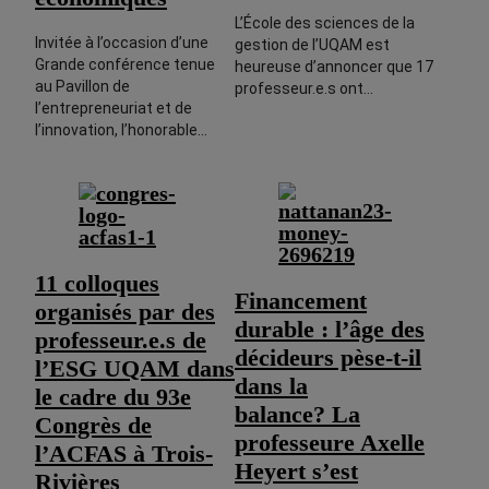
L’École des sciences de la
Invitée à l’occasion d’une
gestion de l’UQAM est
Grande conférence tenue
heureuse d’annoncer que 17
au Pavillon de
professeur.e.s ont…
l’entrepreneuriat et de
l’innovation, l’honorable…
11 colloques
Financement
organisés par des
durable : l’âge des
professeur.e.s de
décideurs pèse-t-il
l’ESG UQAM dans
dans la
le cadre du 93e
balance? La
Congrès de
professeure Axelle
l’ACFAS à Trois-
Heyert s’est
Rivières