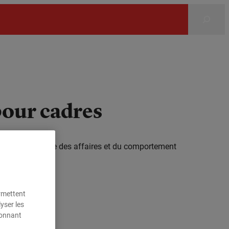
Rechercher
our cadres
ste de l’éthique des affaires et du comportement
ermettent
yser les
ionnant