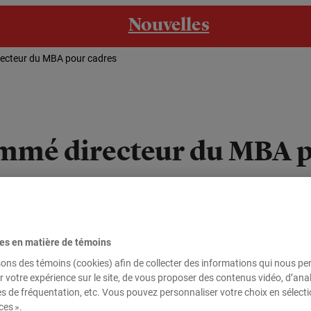
Nouvelles
recteur du MBA pour cadres
mmé directeur du MBA p
cteur du programme de MBA pour cadres de l’ESG UQAM. Spéciali
 le 1er juin 2026.
es en matière de témoins
sons des témoins (cookies) afin de collecter des informations qui nous p
r votre expérience sur le site, de vous proposer des contenus vidéo, d’anal
es de fréquentation, etc. Vous pouvez personnaliser votre choix en sélect
ces ».