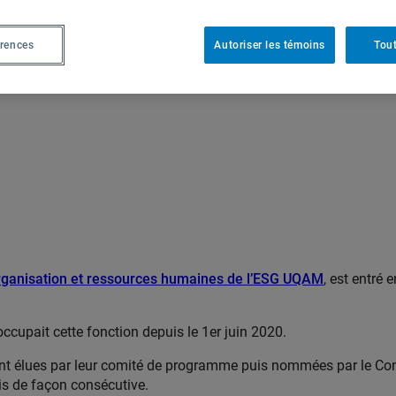
érences
Autoriser les témoins
Tout
rganisation et ressources humaines de l’ESG UQAM
, est entré
 occupait cette fonction depuis le 1er juin 2020.
nt élues par leur comité de programme puis nommées par le Con
ois de façon consécutive.