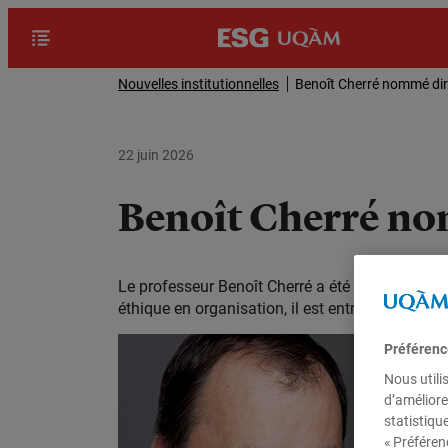
Nouvelles institutionnelles
Benoît Cherré nommé di
22 juin 2026
Benoît Cherré no
Le professeur Benoît Cherré a été nommé dire
éthique en organisation, il est entré en fonction
Préférenc
Nous utili
d’améliore
statistiqu
« Préféren