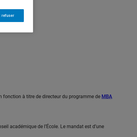
 refuser
 en fonction à titre de directeur du programme de
MBA
seil académique de l’École. Le mandat est d’une