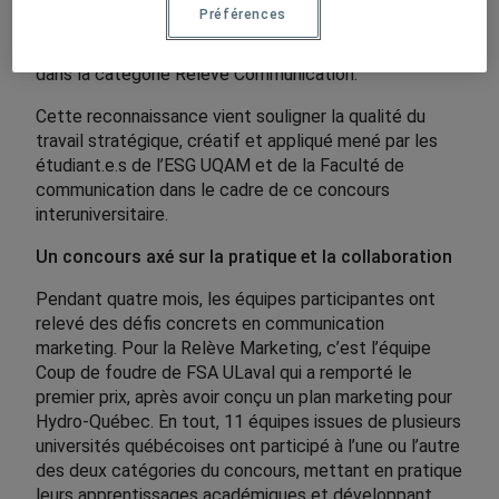
Juliette Patenaude, Émilie Dubois, Marianne
Préférences
Bousquet, Nicolas Shelehoff
et encadrée par
Mélissa Hébert (coach)
, a remporté les honneurs
dans la catégorie Relève Communication.
Cette reconnaissance vient souligner la qualité du
travail stratégique, créatif et appliqué mené par les
étudiant.e.s de l’ESG UQAM et de la Faculté de
communication dans le cadre de ce concours
interuniversitaire.
Un concours axé sur la pratique et la collaboration
Pendant quatre mois, les équipes participantes ont
relevé des défis concrets en communication
marketing. Pour la Relève Marketing, c’est l’équipe
Coup de foudre de FSA ULaval qui a remporté le
premier prix, après avoir conçu un plan marketing pour
Hydro-Québec. En tout, 11 équipes issues de plusieurs
universités québécoises ont participé à l’une ou l’autre
des deux catégories du concours, mettant en pratique
leurs apprentissages académiques et développant