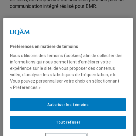
communication intégré réalisé pour BMR.
L’ESG UQAM, en collaboration avec la Faculté de
communication de l’UQAM, s’est illustrée lors de
Préférences en matière de témoins
l’édition 2025 du concours
Relève Communication
,
Nous utilisons des témoins (cookies) afin de collecter des
organisé par l’
Association des agences de
informations qui nous permettent d’améliorer votre
communication créative (A2C)
. L’annonce des
expérience sur le site, de vous proposer des contenus
équipes gagnantes a eu lieu lors de la
Soirée de
vidéo, d’analyser les statistiques de fréquentation, etc.
reconnaissance de la relève
, qui s’est tenue dans les
Vous pouvez personnaliser votre choix en sélectionnant
bureaux de Publicis Montréal.
« Préférences ».
Une victoire pour l’équipe Canapé
Autoriser les témoins
Le défi de cette année consistait à élaborer un
plan
de communication intégré
pour l’entreprise BMR, en
partenariat avec l’agence LG2. L’équipe
Canapé
,
Tout refuser
composée de
Kenza Iounousse, Samuel Nollet,