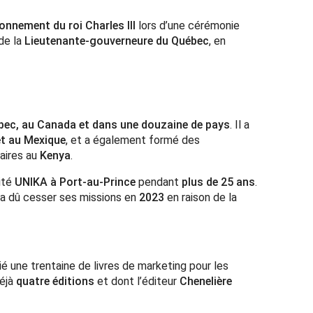
onnement du roi Charles III
lors d’une cérémonie
de la
Lieutenante-gouverneure du Québec
, en
bec, au Canada et dans une douzaine de pays
. Il a
et au Mexique
, et a également formé des
aires au
Kenya
.
sité
UNIKA à Port-au-Prince
pendant
plus de 25 ans
.
 a dû cesser ses missions en
2023
en raison de la
blié une trentaine de livres de marketing pour les
déjà
quatre éditions
et dont l’éditeur
Chenelière