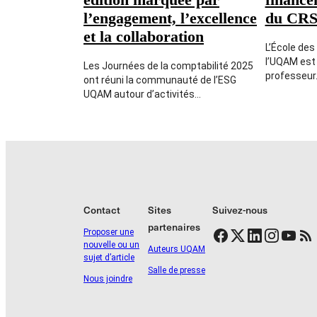
l’engagement, l’excellence
du CR
et la collaboration
L’École des
l’UQAM est
Les Journées de la comptabilité 2025
professeur
ont réuni la communauté de l’ESG
UQAM autour d’activités…
Contact
Sites
Suivez-nous
partenaires
Facebook
Twitter
LinkedIn
Instagram
YouTube
Flux RSS
Proposer une
nouvelle ou un
Auteurs UQAM
sujet d’article
Salle de presse
Nous joindre