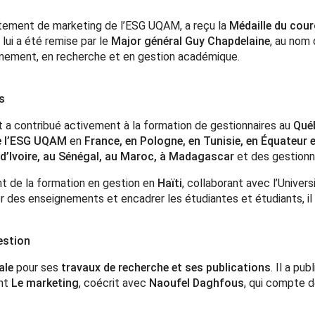
rtement de marketing de l’ESG UQAM, a reçu la
Médaille du cour
lui a été remise par le
Major général Guy Chapdelaine
, au nom 
gnement, en recherche et en gestion académique.
s
ault a contribué activement à la formation de gestionnaires au
Qué
 l’ESG UQAM
en
France, en Pologne, en Tunisie, en Équateur 
 d’Ivoire, au Sénégal, au Maroc, à Madagascar
et des gestionn
nt de la formation en gestion en
Haïti
, collaborant avec l’Univer
r des enseignements et encadrer les étudiantes et étudiants, il
estion
ale
pour ses
travaux de recherche et ses publications
. Il a pu
ont
Le marketing
, coécrit avec
Naoufel Daghfous
, qui compte 