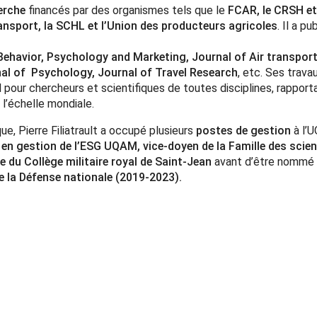
erche
financés par des organismes tels que le
FCAR, le CRSH e
ansport, la SCHL et l’Union des producteurs agricoles
. Il a pu
ehavior, Psychology and Marketing, Journal of Air transpo
al of Psychology, Journal of Travel Research
, etc. Ses trava
l pour chercheurs et scientifiques de toutes disciplines, rapport
 l’échelle mondiale.
que, Pierre Filiatrault a occupé plusieurs
postes de gestion
à l’
e en gestion de l’ESG UQAM, vice-doyen de la Famille des scie
du Collège militaire royal de Saint-Jean
avant d’être nommé
de la Défense nationale (2019-2023).