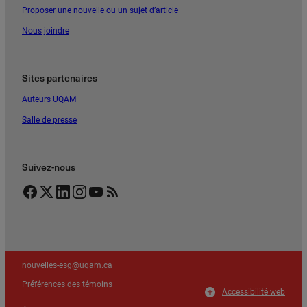
Proposer une nouvelle ou un sujet d’article
Nous joindre
Sites partenaires
Auteurs UQAM
Salle de presse
Suivez-nous
Facebook
Twitter
LinkedIn
Instagram
YouTube
Flux RSS
nouvelles-esg@uqam.ca
Préférences des témoins
Accessibilité web