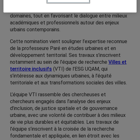
territoire. Elle vise à promouvoir la formation, la
recherche et les échanges internationaux dans ces
domaines, tout en favorisant le dialogue entre milieux
académiques et professionnels autour des enjeux
urbains contemporains.
Cette nomination vient souligner l’expertise reconnue
de la professeure Paré en études urbaines et en
développement territorial. Ses travaux s’inscrivent
notamment au sein de l’équipe de recherche
Villes et
territoire inclusifs
(VTI) de l’ESG UQAM, qui
s’intéresse aux dynamiques urbaines, à l’équité
territoriale et aux transformations sociales des villes.
L’équipe VTI rassemble des chercheuses et
chercheurs engagés dans l’analyse des enjeux
d’inclusion, de justice spatiale et de gouvernance
urbaine, avec une volonté de contribuer à des milieux
de vie plus durables et équitables. Les travaux de
l’équipe s’inscrivent à la croisée de la recherche
fondamentale et appliquée, en lien étroit avec les