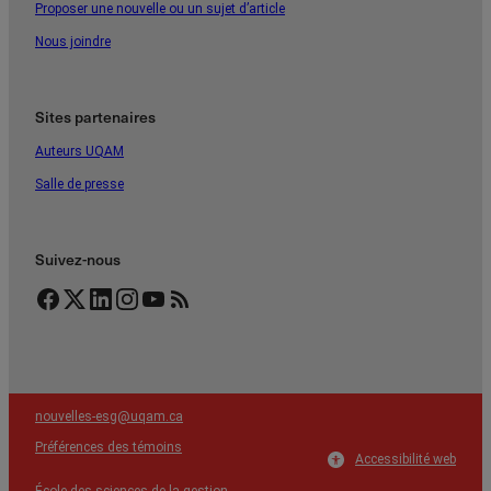
Proposer une nouvelle ou un sujet d’article
Nous joindre
Sites partenaires
Auteurs UQAM
Salle de presse
Suivez-nous
Facebook
Twitter
LinkedIn
Instagram
YouTube
Flux RSS
nouvelles-esg@uqam.ca
Préférences des témoins
Accessibilité web