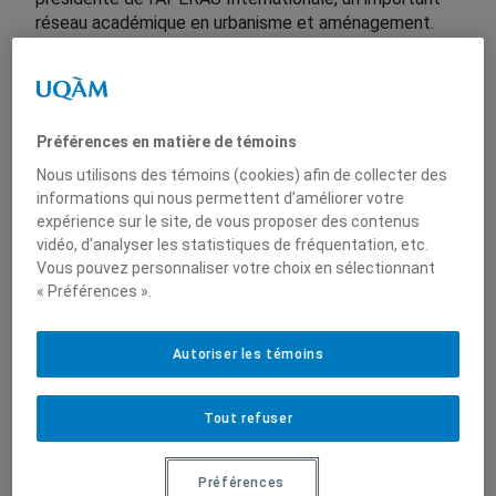
réseau académique en urbanisme et aménagement.
Cette nomination témoigne de son expertise et du
rayonnement international de l’ESG UQAM dans le
domaine des études urbaines et territoriales.
Préférences en matière de témoins
Nous utilisons des témoins (cookies) afin de collecter des
informations qui nous permettent d’améliorer votre
La professeure
Sylvie Paré
,
du Département d’études
expérience sur le site, de vous proposer des contenus
urbaines et touristiques de l’ESG UQAM, a été élue
vidéo, d’analyser les statistiques de fréquentation, etc.
présidente de
l
’APERAU Internationale
(Association
Vous pouvez personnaliser votre choix en sélectionnant
pour la promotion de l’enseignement et de la
« Préférences ».
recherche en aménagement et urbanisme) lors de
l’assemblée générale tenue à Toulouse le 8 juin
Autoriser les témoins
dernier.
L’APERAU Internationale est un réseau académique de
Tout refuser
référence qui regroupe des établissements
d’enseignement supérieur et des chercheurs
spécialisés en urbanisme et en aménagement du
Préférences