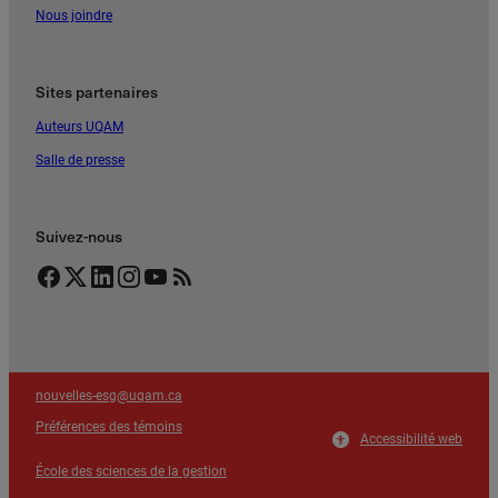
Nous joindre
Sites partenaires
Auteurs UQAM
Salle de presse
Suivez-nous
Facebook
Twitter
LinkedIn
Instagram
YouTube
Flux RSS
nouvelles-esg@uqam.ca
Préférences des témoins
Accessibilité web
École des sciences de la gestion