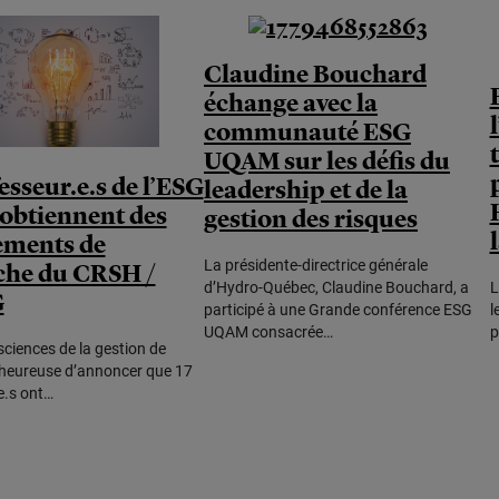
Claudine Bouchard
échange avec la
communauté ESG
UQAM sur les défis du
esseur.e.s de l’ESG
leadership et de la
btiennent des
gestion des risques
ements de
La présidente-directrice générale
che du CRSH /
d’Hydro-Québec, Claudine Bouchard, a
L
G
participé à une Grande conférence ESG
l
UQAM consacrée…
p
sciences de la gestion de
heureuse d’annoncer que 17
e.s ont…