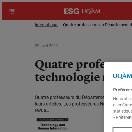
International
Quatre professeurs du Département d
29 avril 2011
Quatre professeu
technologie récom
Préféren
Quatre professeurs du Département de managemen
Nous utili
leurs articles. Les professeures Nathalie Drouin
d’améliore
revue…
statistiqu
« Préféren