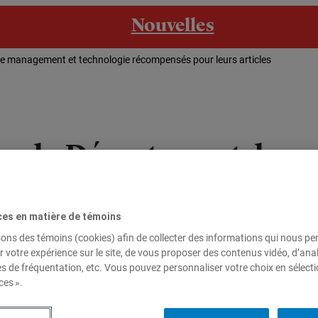
Nouvelles
e management et technologie récompensés pour leurs articles
rs du Département de m
pensés pour leurs artic
ces en matière de témoins
t et technologie, dont trois sont membres de la Chaire de gest
sons des témoins (cookies) afin de collecter des informations qui nous p
 et Hélène Sicotte font partie de l’équipe de rédacteurs qui a reçu
r votre expérience sur le site, de vous proposer des contenus vidéo, d’anal
es de fréquentation, etc. Vous pouvez personnaliser votre choix en sélect
ces ».