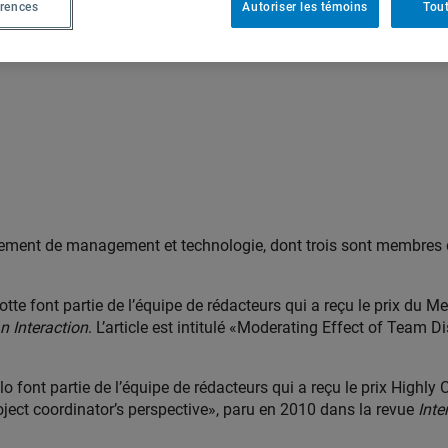
érences
Autoriser les témoins
Tout
ment de management et technologie, dont trois sont membres de
te font partie de l’équipe de rédacteurs qui a reçu le prix du Me
 Interaction
. L’article est intitulé «Moderating Effect of Team
lo font partie de l’équipe de rédacteurs qui a reçu le prix High
oject coordinator’s perspective», paru en 2010 dans la revue
Inte