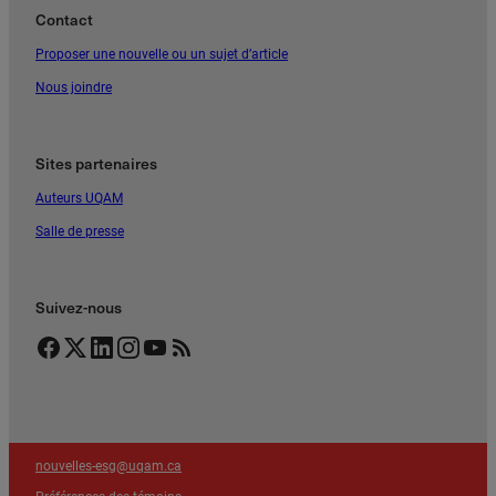
Contact
Proposer une nouvelle ou un sujet d’article
Nous joindre
Sites partenaires
Auteurs UQAM
Salle de presse
Suivez-nous
Facebook
Twitter
LinkedIn
Instagram
YouTube
Flux RSS
nouvelles-esg@uqam.ca