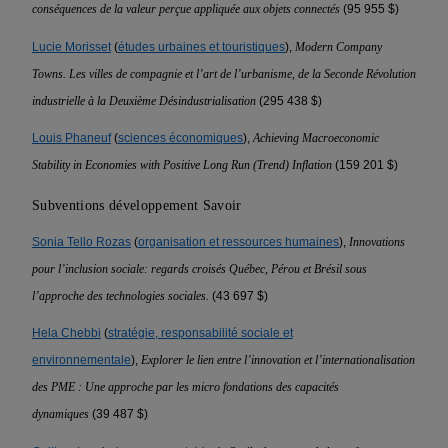
conséquences de la valeur perçue appliquée aux objets connectés
(95 955 $)
Lucie Morisset
(
études urbaines et touristiques
),
Modern Company
Towns. Les villes de compagnie et l’art de l’urbanisme, de la Seconde Révolution
industrielle à la Deuxième Désindustrialisation
(295 438 $)
Louis Phaneuf
(
sciences économiques
),
Achieving Macroeconomic
Stability in Economies with Positive Long Run (Trend) Inflation
(159 201 $)
Subventions développement Savoir
Sonia Tello Rozas
(
organisation et ressources humaines
),
Innovations
pour l’inclusion sociale: regards croisés Québec, Pérou et Brésil sous
l’approche des technologies sociales.
(43 697 $)
Hela Chebbi
(
stratégie, responsabilité sociale et
environnementale
),
Explorer le lien entre l’innovation et l’internationalisation
des PME : Une approche par les micro fondations des capacités
dynamiques
(39 487 $)