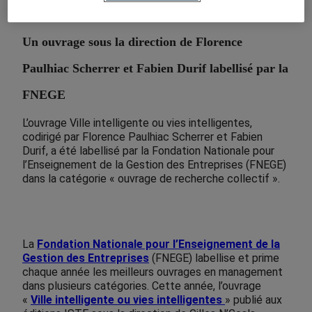
10 juin 2025
Un ouvrage sous la direction de Florence
Paulhiac Scherrer et Fabien Durif labellisé par la
FNEGE
L’ouvrage Ville intelligente ou vies intelligentes,
codirigé par Florence Paulhiac Scherrer et Fabien
Durif, a été labellisé par la Fondation Nationale pour
l’Enseignement de la Gestion des Entreprises (FNEGE)
dans la catégorie « ouvrage de recherche collectif ».
La
Fondation Nationale pour l’Enseignement de la
Gestion des Entreprises
(FNEGE) labellise et prime
chaque année les meilleurs ouvrages en management
dans plusieurs catégories. Cette année, l’ouvrage
«
Ville intelligente ou vies intelligentes
» publié aux