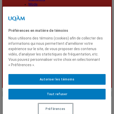
Mode
Responsabilité sociale et gouvernance
Ressources humaines
Stratégie
Tourisme
Préférences en matière de témoins
Vie universitaire
Nous utilisons des témoins (cookies) afin de collecter des
Recherche et
informations qui nous permettent d’améliorer votre
Rechercher
innovation
expérience sur le site, de vous proposer des contenus
International
vidéo, d’analyser les statistiques de fréquentation, etc.
Diplômés
Vous pouvez personnaliser votre choix en sélectionnant
« Préférences ».
Nouvelles
Autoriser les témoins
Tout refuser
Accueil
Recherche
Un ouvrage sous la direction de Florence
Paulhiac Scherrer et Fabien Durif labellisé par la FNEGE
Préférences