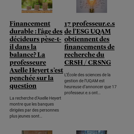
Financement
17 professeur.e.s
durable : l’âge des
de l’ESG UQAM
décideurs pèse-t-
obtiennent des
il dans la
financements de
balance? La
recherche du
professeure
CRSH / CRSNG
Axelle Heyert s’est
L’École des sciences de la
penchée sur la
gestion de l’UQAM est
question
heureuse d’annoncer que 17
professeur.e.s ont…
La recherche d’Axelle Heyert
montre que les banques
dirigées par des personnes
plus jeunes sont…