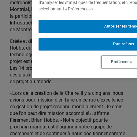
métropolitaine de transport, la Société de transport de
d’analyser les statistiques de fréquentation, etc. V
Montréal, Ericsson Canada inc. et Hydro-Québec – et à
sélectionnant « Préférences ».
la participation de trois nouveaux partenaires,
Infrastructure Québec, la Banque Nationale et la Ville
Autoriser les tém
de Montréal.
Créée et dirigée depuis 2007 par le professeur Brian
Tout refuser
Hobbs, du Département de management et
technologie de l’ESG UQAM, la Chaire de gestion de
projet est un chef de file mondial dans son domaine.
Préférences
Les 14 professeurs qui y sont associés en font l’une
des plus importantes équipes de recherche en gestion
de projet au monde.
«Lors de la création de la Chaire, il y a cinq ans, nous
avions pour mission d’en faire un centre d’excellence
en gestion de projet reconnu mondialement. Je crois
que l’on peut dire mission accomplie!», affirme
fièrement Brian Hobbs. «Notre objectif pour le
prochain mandat est d’agrandir notre équipe de
chercheurs et de continuer à nous positionner comme