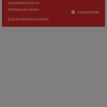
nouvelles-esg@uqam.ca
Préférences des témoins
Accessibilité web
École des sciences de la gestion