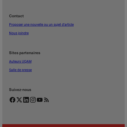
Contact
Proposer une nouvelle ou un sujet d’article
Nous joindre
Sites partenaires
Auteurs UQAM
Salle de presse
Suivez-nous
Facebook
Twitter
LinkedIn
Instagram
YouTube
Flux RSS