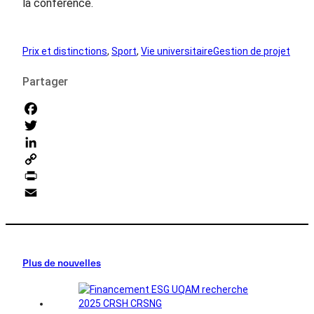
la conférence.
Prix et distinctions
, 
Sport
, 
Vie universitaire
Gestion de projet
Partager
Facebook
Twitter
LinkedIn
Copy
Link
Print
Email
Plus de nouvelles