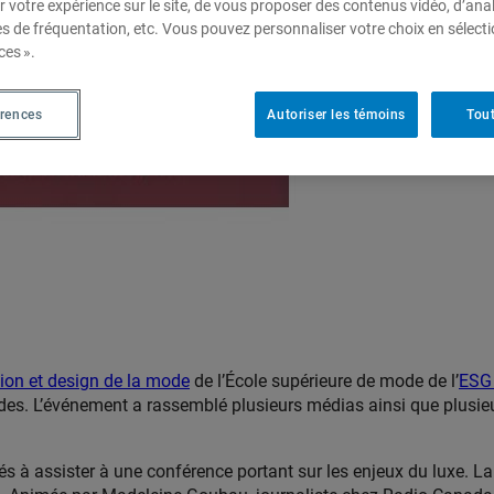
r votre expérience sur le site, de vous proposer des contenus vidéo, d’anal
es de fréquentation, etc. Vous pouvez personnaliser votre choix en sélect
ces ».
érences
Autoriser les témoins
Tout
ion et design de la mode
de l’École supérieure de mode de l’
ESG
études. L’événement a rassemblé plusieurs médias ainsi que plusie
ités à assister à une conférence portant sur les enjeux du luxe. L