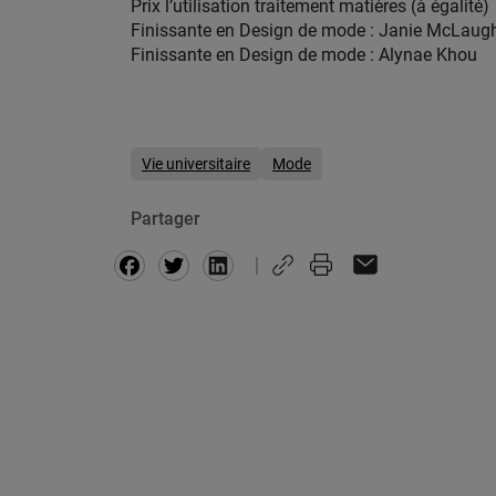
Prix l’utilisation traitement matières (à égalité)
Finissante en Design de mode : Janie McLaugh
Finissante en Design de mode : Alynae Khou
Vie universitaire
Mode
Partager
Facebook
Twitter