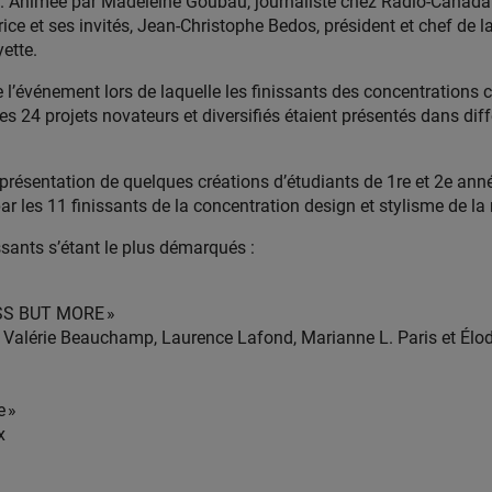
servé. Animée par Madeleine Goubau, journaliste chez Radio-Canada
ce et ses invités, Jean-Christophe Bedos, président et chef de la
ette.
 l’événement lors de laquelle les finissants des concentrations 
Les 24 projets novateurs et diversifiés étaient présentés dans diff
ne présentation de quelques créations d’étudiants de 1re et 2e an
par les 11 finissants de la concentration design et stylisme de l
ssants s’étant le plus démarqués :
LESS BUT MORE »
 Valérie Beauchamp, Laurence Lafond, Marianne L. Paris et Élod
e »
x