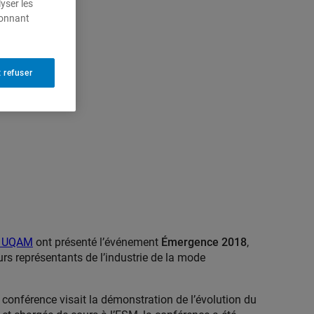
yser les
ionnant
 refuser
 UQAM
ont présenté l’événement
Émergence 2018
,
urs représentants de l’industrie de la mode
a conférence visait la démonstration de l’évolution du