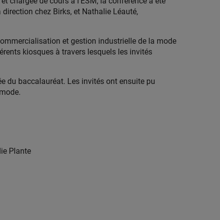
 et chargée de cours à l’ESM, la conférence a été
 direction chez Birks, et Nathalie Léauté,
commercialisation et gestion industrielle de la mode
érents kiosques à travers lesquels les invités
née du baccalauréat. Les invités ont ensuite pu
a mode.
ie Plante