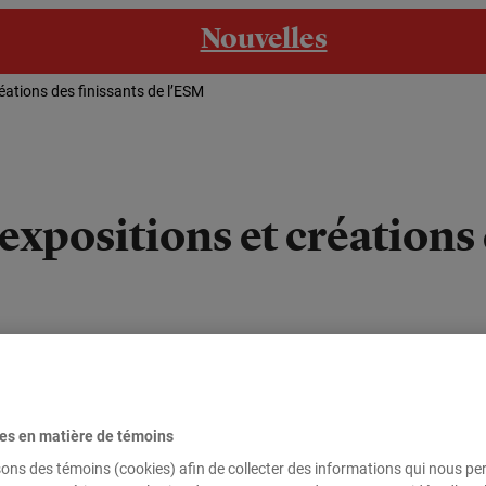
Nouvelles
éations des finissants de l’ESM
xpositions et créations 
estion et design de la mode de l’École supérieure de mode de l
études. L’événement a rassemblé plusieurs médias ainsi que plusie
ts étaient…
es en matière de témoins
sons des témoins (cookies) afin de collecter des informations qui nous p