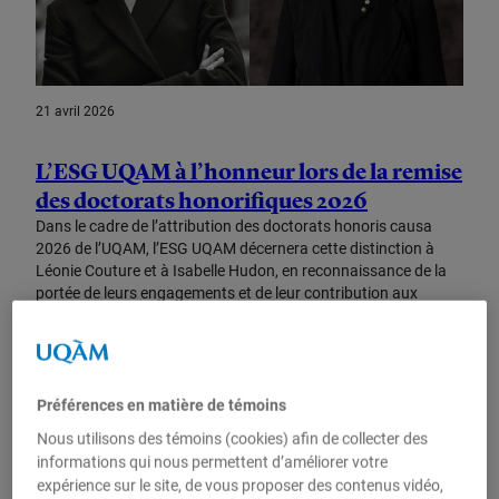
21 avril 2026
L’ESG UQAM à l’honneur lors de la remise
des doctorats honorifiques 2026
Dans le cadre de l’attribution des doctorats honoris causa
2026 de l’UQAM, l’ESG UQAM décernera cette distinction à
Léonie Couture et à Isabelle Hudon, en reconnaissance de la
portée de leurs engagements et de leur contribution aux
milieux social et économique.
Préférences en matière de témoins
Nous utilisons des témoins (cookies) afin de collecter des
informations qui nous permettent d’améliorer votre
expérience sur le site, de vous proposer des contenus vidéo,