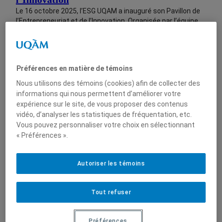
Le 16 octobre 2025, l’ESG UQAM a inauguré son Pavillon de
l’Entrepreneuriat et de l’Innovation. Organisée par l’équipe
de l’ESG+, la soirée a réuni diplômé·es, partenaires et
membres de la communauté pour célébrer l’ouverture de ce
nouvel espace dédié à la collaboration et à la créativité.
Préférences en matière de témoins
Nous utilisons des témoins (cookies) afin de collecter des
informations qui nous permettent d’améliorer votre
expérience sur le site, de vous proposer des contenus
23 février 2024
vidéo, d’analyser les statistiques de fréquentation, etc.
Vous pouvez personnaliser votre choix en sélectionnant
Un engagement pour l’éducation et le
« Préférences ».
développement professionnel : Entretien
avec Guy Tchakouté
Autoriser les témoins
Construire un parcours avec conviction Guy, coordonnateur
de la formation continue et des partenariats internationaux
Tout refuser
à l’ESG+, a construit son parcours avec une forte conviction
dans le pouvoir de l’éducation pour favoriser le
développement personnel et professionnel. Diplômé de HEC
Préférences