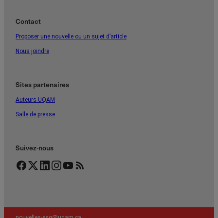
Contact
Proposer une nouvelle ou un sujet d’article
Nous joindre
Sites partenaires
Auteurs UQAM
Salle de presse
Suivez-nous
Facebook
Twitter
LinkedIn
Instagram
YouTube
Flux RSS
nouvelles-esg@uqam.ca