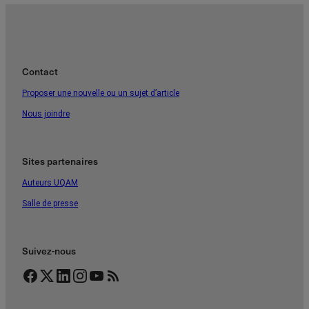
Contact
Proposer une nouvelle ou un sujet d’article
Nous joindre
Sites partenaires
Auteurs UQAM
Salle de presse
Suivez-nous
Facebook
Twitter
LinkedIn
Instagram
YouTube
Flux RSS