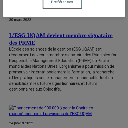
Préférences
30 mars 2022
L’ESG UQAM devient membre signataire
des PRME
L’École des sciences de la gestion (ESG UQAM) est
récemment devenue membre signataire des Principles for
Responsible Management Education (PRME) du Pacte
mondial des Nations Unies. L’organisme a pour mission de
promouvoir internationalement la formation, la recherche
et les pratiques sur le management responsable tout en
sensibilisant les futures gestionnaires et futurs
gestionnaires aux Objectifs…
24 janvier 2022