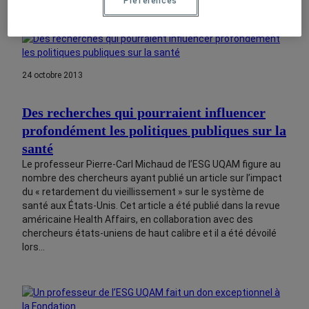
Préférences
24 octobre 2013
Des recherches qui pourraient influencer
profondément les politiques publiques sur la
santé
Le professeur Pierre-Carl Michaud de l’ESG UQAM figure au
nombre des chercheurs ayant publié un article sur l’impact
du « retardement du vieillissement » sur le système de
santé aux États-Unis. Cet article a été publié dans la revue
américaine Health Affairs, en collaboration avec des
chercheurs états-uniens de haut calibre et il a été dévoilé
lors…