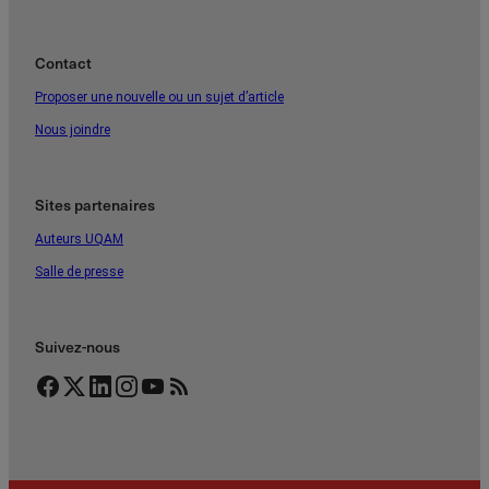
Contact
Proposer une nouvelle ou un sujet d’article
Nous joindre
Sites partenaires
Auteurs UQAM
Salle de presse
Suivez-nous
Facebook
Twitter
LinkedIn
Instagram
YouTube
Flux RSS