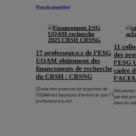
Plus de nouvelles
11 coll
17 professeur.e.s de l’ESG
des pro
UQAM obtiennent des
l’ESG 
financements de recherche
cadre d
du CRSH / CRSNG
l’ACFAS
L’École des sciences de la gestion de
Découvrez 
l’UQAM est heureuse d’annoncer que 17
par des pr
professeur.e.s ont…
dans le ca