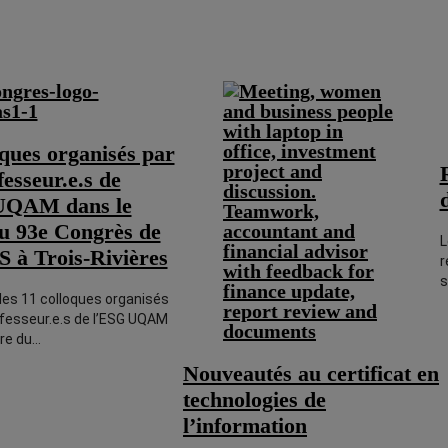
oques organisés par
fesseur.e.s de
UQAM dans le
u 93e Congrès de
L
 à Trois-Rivières
r
s
les 11 colloques organisés
ofesseur.e.s de l’ESG UQAM
dre du…
Nouveautés au certificat en
technologies de
l’information