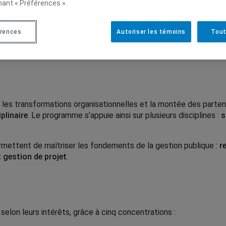
nant « Préférences ».
 fait que nous formons des gestionnaires qui travaillent dans t
aux fédéraux et provinciaux, les organisations internationales, 
rences
Autoriser les témoins
Tout
de santé et de services sociaux », explique
Marie-Louise Lerou
les transformations organisationnelles et la montée des partena
plinaire
. Le programme s’appuie ainsi sur plusieurs disciplines :
s
mettent de maîtriser les fondements de la gestion publique :
r
t gestion de projet
.
selon leurs intérêts, grâce à cinq concentrations :