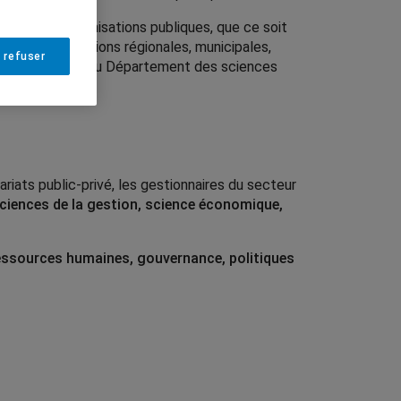
outes les organisations publiques, que ce soit
les administrations régionales, municipales,
 refuser
x
, professeure au Département des sciences
riats public-privé, les gestionnaires du secteur
ciences de la gestion, science économique,
essources humaines, gouvernance, politiques