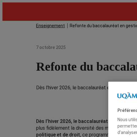
Enseignement
Refonte du baccalauréat en gesti
7 octobre 2025
Refonte du baccala
Dès l’hiver 2026, le baccalauréat en gestion pu
Préféren
Nous util
Dès l’hiver 2026, le baccalauréat en gestion
permetten
plus fidèlement la diversité des milieux d’inter
d’analyse
politique et de droit
, ce programme unique au Q