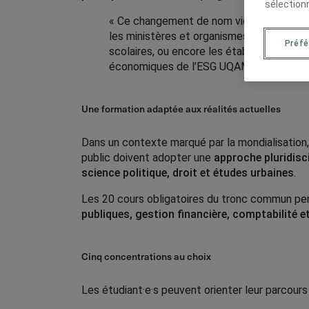
sélection
« Ce changement de nom vient renforcer le
les ministères et organismes gouvernement
Préfé
scolaires, ou encore les établissements 
économiques de l’ESG UQAM.
Une formation adaptée aux réalités actuelles
Dans un contexte marqué par la mondialisation, 
public doivent adopter une
approche pluridisci
science politique, droit et études urbaines
.
Les 20 cours obligatoires du tronc commun per
publiques, gestion financière, comptabilité e
Cinq concentrations au choix
Les étudiant·e·s peuvent orienter leur parcours 