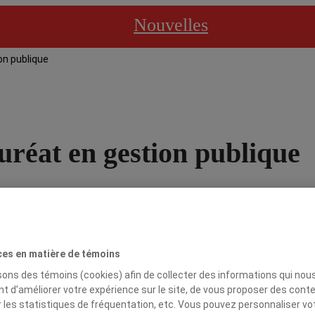
Nouvelles
on publique
uréat en gestion publique
blique devient le baccalauréat en gestion des organisations du s
ces en matière de témoins
isons des témoins (cookies) afin de collecter des informations qui nou
 publique portera désormais le nom de baccalauréat en gestio
t d’améliorer votre expérience sur le site, de vous proposer des cont
vention des diplômé·e·s. Offert conjointement par l’
École des sc
r les statistiques de fréquentation, etc. Vous pouvez personnaliser vo
uébec continue d’occuper une place distinctive en formation sp