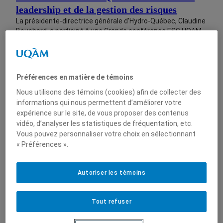
leadership et de la gestion des risques
La présidente-directrice générale d’Hydro-Québec, Claudine
Bouchard, a participé à une Grande conférence ESG UQAM
consacrée aux transformations du leadership et aux
nouveaux enjeux de gestion des risques dans un contexte
de plus en plus complexe et incertain.
Préférences en matière de témoins
Nous utilisons des témoins (cookies) afin de collecter des
informations qui nous permettent d’améliorer votre
expérience sur le site, de vous proposer des contenus
vidéo, d’analyser les statistiques de fréquentation, etc.
20 avril 2026
Vous pouvez personnaliser votre choix en sélectionnant
« Préférences ».
Amina Gerba à l’ESG UQAM : vers un
nouveau modèle de développement
Autoriser les témoins
international fondé sur les partenariats
économiques
Tout refuser
Invitée à l’occasion d’une Grande conférence tenue au
Pavillon de l’entrepreneuriat et de l’innovation, l’honorable