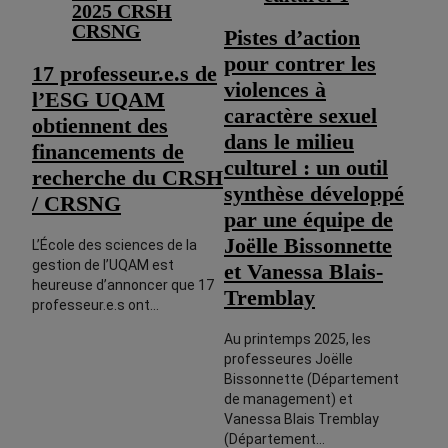
Pistes d’action
pour contrer les
17 professeur.e.s de
violences à
l’ESG UQAM
caractère sexuel
obtiennent des
dans le milieu
financements de
culturel : un outil
recherche du CRSH
synthèse développé
/ CRSNG
par une équipe de
Joëlle Bissonnette
L’École des sciences de la
gestion de l’UQAM est
et Vanessa Blais-
heureuse d’annoncer que 17
Tremblay
professeur.e.s ont…
Au printemps 2025, les
professeures Joëlle
Bissonnette (Département
de management) et
Vanessa Blais Tremblay
(Département…