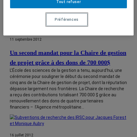
Tout refuser
Préférences
11 septembre 2012
Un second mandat pour la Chaire de gestion
de projet grâce à des dons de 700 000$
L’École des sciences de la gestion a tenu, aujourd’hui, une
cérémonie pour souligner le début du second mandat de
cinq ans de la Chaire de gestion de projet, dont la réputation
dépasse largement nos frontières. La Chaire de recherche
a reçu des contributions totalisant 700 000 $ grâce au
renouvellement des dons de quatre partenaires
financiers – l’Agence métropolitaine…
16 juillet 2012