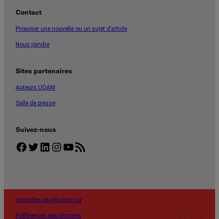
Contact
Proposer une nouvelle ou un sujet d’article
Nous joindre
Sites partenaires
Auteurs UQAM
Salle de presse
Suivez-nous
Facebook
Twitter
LinkedIn
Instagram
YouTube
Flux RSS
nouvelles-esg@uqam.ca
Préférences des témoins