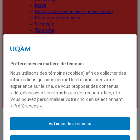
Mode
Responsabilité sociale et gouvernance
Ressources humaines
Stratégie
Tourisme
Vie universitaire
Recherche et
Rechercher
innovation
Préférences en matière de témoins
International
Diplômés
Nous utilisons des témoins (cookies) afin de collecter des
informations qui nous permettent d’améliorer votre
expérience sur le site, de vous proposer des contenus
vidéo, d’analyser les statistiques de fréquentation, etc.
Nouvelles
Vous pouvez personnaliser votre choix en sélectionnant
« Préférences ».
Autoriser les témoins
Accueil
Gestion de projet
Page 19
Gestion de projet